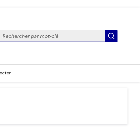
echercher
Recherch
ecter