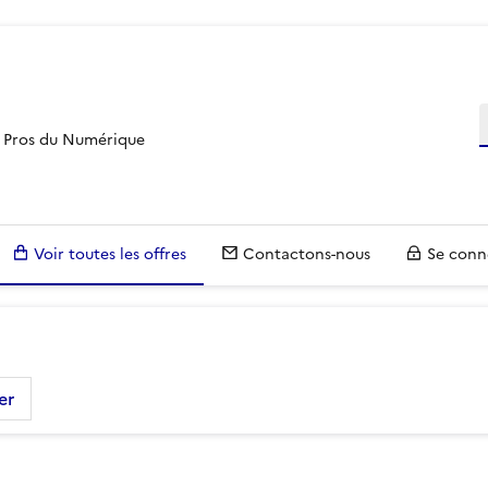
R
es Pros du Numérique
Voir toutes les offres
Contactons-nous
Se conn
er
voir plus sur les filtres