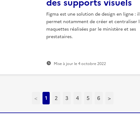
des supports visuels
Figma est une solution de design en ligne : il
permet notamment de créer et centraliser l
maquettes réalisées par le ministère et ses
prestataires.
Mise à jour le
4 octobre 2022
<
1
2
3
4
5
6
>