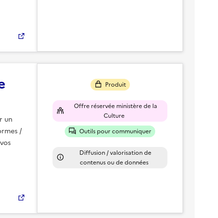
e
Produit
Offre réservée ministère de la
Culture
r un
ormes /
Outils pour communiquer
 vos
Diffusion / valorisation de
contenus ou de données