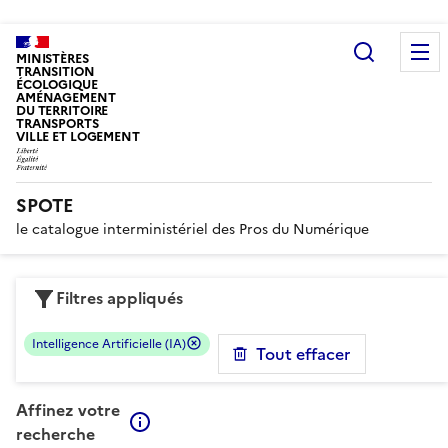
Recherc
MINISTÈRES
TRANSITION
ÉCOLOGIQUE
AMÉNAGEMENT
DU TERRITOIRE
TRANSPORTS
VILLE ET LOGEMENT
SPOTE
le catalogue interministériel des Pros du Numérique
Filtres appliqués
Intelligence Artificielle (IA)
Tout effacer
Affinez votre
En savoir plus sur les filtres
recherche