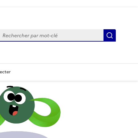
echercher
Recherch
ecter