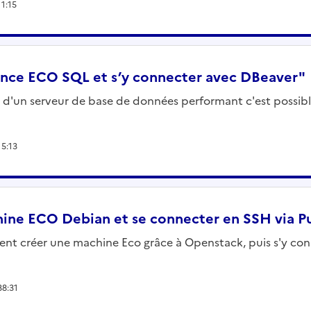
11:15
ance ECO SQL et s’y connecter avec DBeaver"
s, d'un serveur de base de données performant c'est possib
15:13
ine ECO Debian et se connecter en SSH via Pu
nt créer une machine Eco grâce à Openstack, puis s'y con
38:31