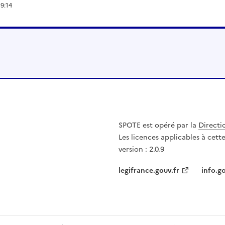
19:14
SPOTE est opéré par la
Directi
Les licences applicables à cet
version : 2.0.9
legifrance.gouv.fr
info.go