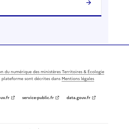
on du numérique des ministères Territoires & Écologie
te plateforme sont décrites dans
Mentions légales
uv.fr
service-public.fr
data.gouv.fr