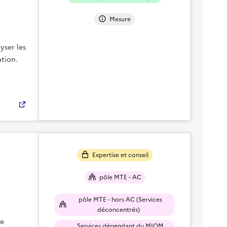
Mesure
yser les
ation.
Expertise et conseil
pôle MTE - AC
pôle MTE - hors AC (Services
déconcentrés)
de
Services dépendant du MIOM