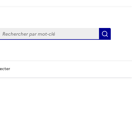
echercher
Recherch
ecter