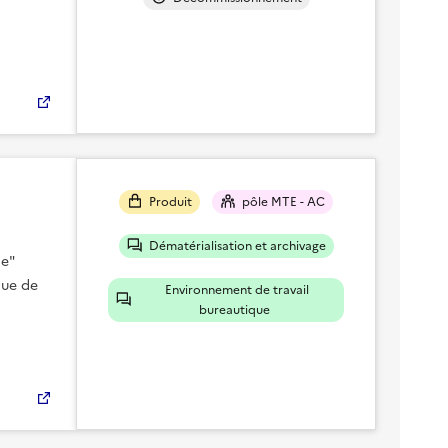
Produit
pôle MTE - AC
Dématérialisation et archivage
le"
que de
Environnement de travail
bureautique