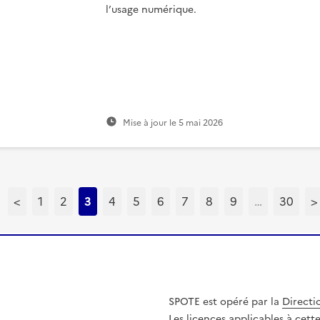
l’usage numérique.
Mise à jour le
5 mai 2026
<
1
2
3
4
5
6
7
8
9
…
30
>
SPOTE est opéré par la
Directi
Les licences applicables à cet