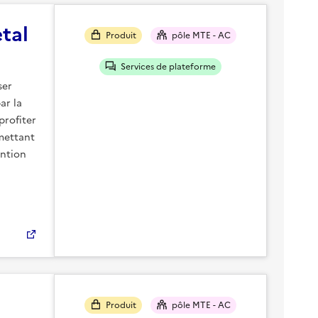
tal
Produit
pôle MTE - AC
Services de plateforme
ser
ar la
profiter
rmettant
ention
Produit
pôle MTE - AC