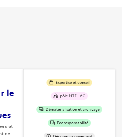
Expertise et conseil
 le
pôle MTE - AC
Dématérialisation et archivage
ues
Ecoresponsabilité
vre et
nt de
Décommissionnement