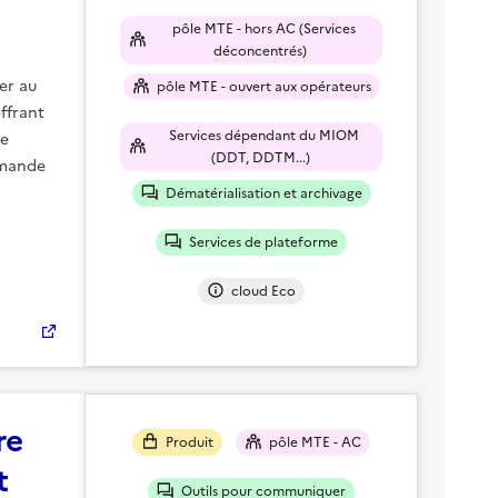
pôle MTE - hors AC (Services
déconcentrés)
er au
pôle MTE - ouvert aux opérateurs
ffrant
Services dépendant du MIOM
de
(DDT, DDTM...)
emande
Dématérialisation et archivage
Services de plateforme
cloud Eco
re
Produit
pôle MTE - AC
t
Outils pour communiquer