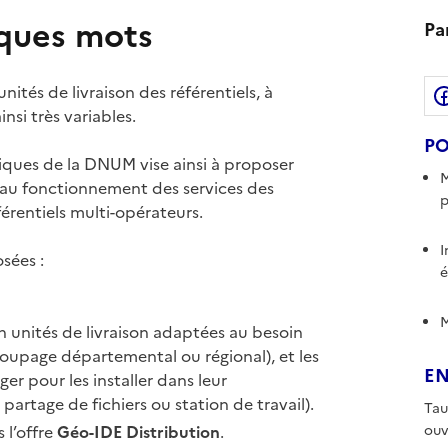
lques mots
Pa
nités de livraison des référentiels, à
insi très variables.
PO
hiques de la DNUM vise ainsi à proposer
M
 au fonctionnement des services des
p
férentiels multi-opérateurs.
I
sées :
é
M
n unités de livraison adaptées au besoin
oupage départemental ou régional), et les
E
ger pour les installer dans leur
 partage de fichiers ou station de travail).
Tau
 l’offre
Géo-IDE Distribution
.
ouv