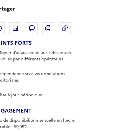
rtager
Partager sur Facebook
Partager sur LinkedIn
Copier dans le presse-papi
Partager sur Mastodon
Imprimer
INTS FORTS
oyen d’accès unifié aux référentiels
ubliés par différents opérateurs
népendance vis à vis de solutions
ditoriales
ise à jour périodique
NGAGEMENT
x de disponibilité mensuelle en heure
rable : 99,95%