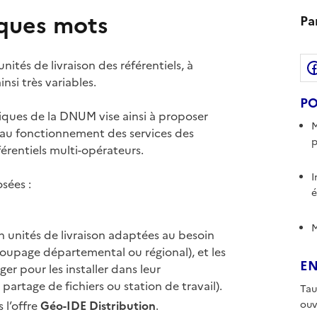
lques mots
Pa
nités de livraison des référentiels, à
insi très variables.
PO
hiques de la DNUM vise ainsi à proposer
M
 au fonctionnement des services des
p
férentiels multi-opérateurs.
I
sées :
é
M
n unités de livraison adaptées au besoin
oupage départemental ou régional), et les
E
ger pour les installer dans leur
 partage de fichiers ou station de travail).
Tau
 l’offre
Géo-IDE Distribution
.
ouv