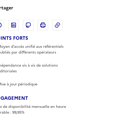
rtager
Partager sur Facebook
Partager sur LinkedIn
Copier dans le presse-papi
Partager sur Mastodon
Imprimer
INTS FORTS
oyen d’accès unifié aux référentiels
ubliés par différents opérateurs
népendance vis à vis de solutions
ditoriales
ise à jour périodique
NGAGEMENT
x de disponibilité mensuelle en heure
rable : 99,95%