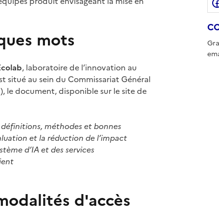
équipes produit envisageant la mise en
CO
lques mots
Gra
ema
Ecolab
, laboratoire de l’innovation au
est situé au sein du Commissariat Général
e document, disponible sur le site de
 définitions, méthodes et bonnes
aluation et la réduction de l’impact
tème d’IA et des services
ient
odalités d'accès