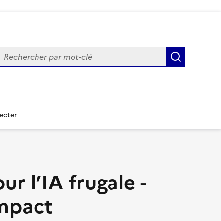
echercher
Recherch
ecter
ur l’IA frugale -
impact