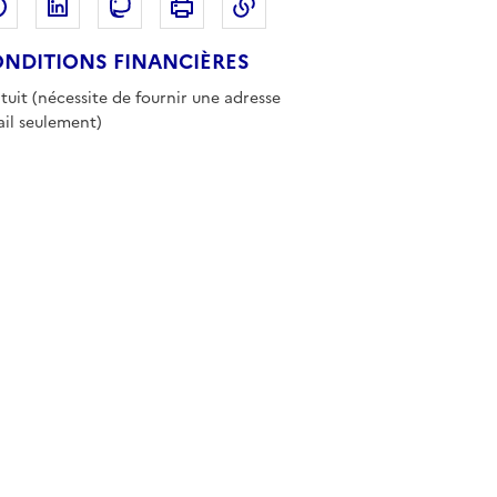
Partager sur Facebook
Partager sur LinkedIn
Copier dans le presse-papi
Partager sur Mastodon
Imprimer
NDITIONS FINANCIÈRES
tuit (nécessite de fournir une adresse
il seulement)