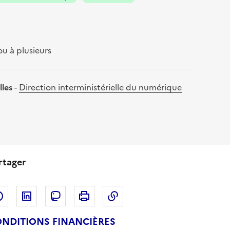
ou à plusieurs
lles
-
Direction interministérielle du numérique
rtager
Partager sur Facebook
Partager sur LinkedIn
Copier dans le presse-papi
Partager sur Mastodon
Imprimer
NDITIONS FINANCIÈRES