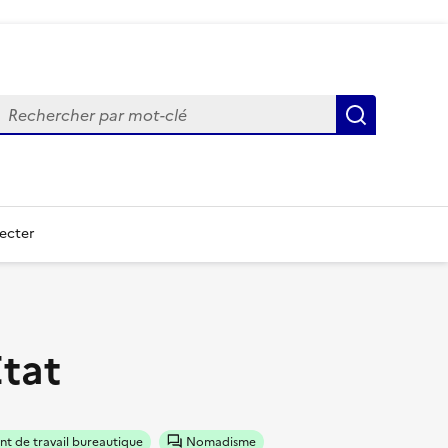
echercher
Recherch
ecter
Etat
t de travail bureautique
Nomadisme