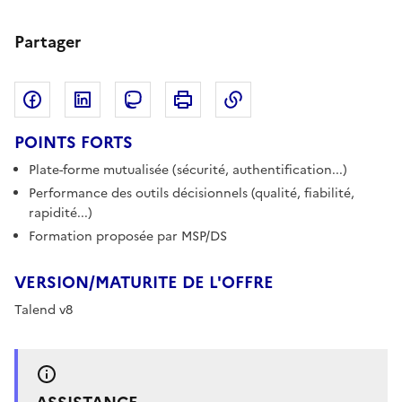
Partager
Partager sur Facebook
Partager sur LinkedIn
Copier dans le pres
Partager sur Mastodon
Imprimer
POINTS FORTS
Plate-forme mutualisée (sécurité, authentification...)
Performance des outils décisionnels (qualité, fiabilité,
rapidité...)
Formation proposée par MSP/DS
VERSION/MATURITE DE L'OFFRE
Talend v8