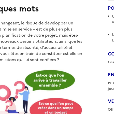
lques mots
PO
U
a
hangeant, le risque de développer un
 mise en service – est de plus en plus
 planification de votre projet, mais êtes-
U
b
nouveaux besoins utilisateurs, ainsi que les
ermes de sécurité, d’accessibilité et
ous êtes en train de constituer est-elle en
CO
missions qui lui sont confiées ?
Gra
E
Pri
jou
VE
Off