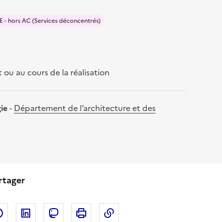
 - hors AC (Services déconcentrés)
ou au cours de la réalisation
gie
-
Département de l’architecture et des
rtager
Partager sur Facebook
Partager sur LinkedIn
Copier dans le presse-papi
Partager sur Mastodon
Imprimer