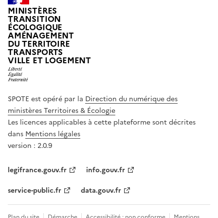
MINISTÈRES
TRANSITION
ÉCOLOGIQUE
AMÉNAGEMENT
DU TERRITOIRE
TRANSPORTS
VILLE ET LOGEMENT
SPOTE est opéré par la
Direction du numérique des
ministères Territoires & Écologie
Les licences applicables à cette plateforme sont décrites
dans
Mentions légales
version : 2.0.9
legifrance.gouv.fr
info.gouv.fr
service-public.fr
data.gouv.fr
Plan du site
Démarche
Accessibilité : non conforme
Mentions