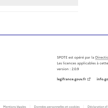
SPOTE est opéré par la
Directi
Les licences applicables à cet
version : 2.0.9
legifrance.gouv.fr
info.go
Mentions légales
Données personnelles et cookies
Déclaration d