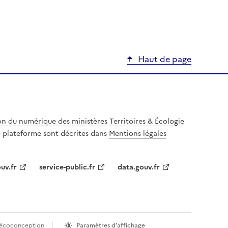
Haut de page
on du numérique des ministères Territoires & Écologie
te plateforme sont décrites dans
Mentions légales
uv.fr
service-public.fr
data.gouv.fr
'écoconception
Paramètres d'affichage