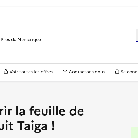
R
es Pros du Numérique
Voir toutes les offres
Contactons-nous
Se conn
r la feuille de
it Taiga !