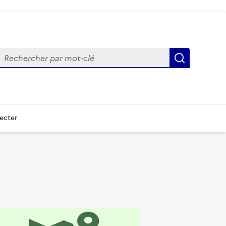
echercher
Recherch
ecter