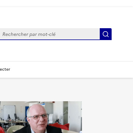
echercher
Recherch
ecter