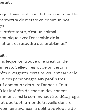
erait :
ux qui travaillent pour le bien commun. De
s permettra de mettre en commun nos
er.
e intéressante, c’est un animal
munique avec l’ensemble de la
mations et résoudre des problèmes."
it :
ans lequel on trouve une création de
neau. Celle-ci regroupe un certain
êts divergents, certains veulent sauver le
ous ces personnages aux profils très
ctif commun : détruire l’anneau. Tout
 les intérêts de chacun deviennent
t commun, ainsi la communauté se désagrège.
faut que tout le monde travaille dans le
ir faire avancer la politique globale du