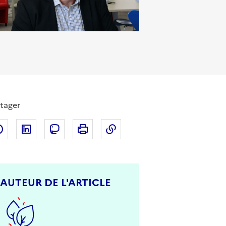
tager
Partager sur Facebook
Partager sur LinkedIn
Partager sur Mastodon
Imprimer
Copier dans le presse-papi
AUTEUR DE L'ARTICLE