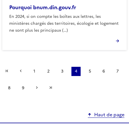
Pourquoi bnum.din.gouv.fr
En 2024, si on compte les boîtes aux lettres, les
ministères chargés des territoires, écologie et logement
ne sont plus les principaux (…)
Première page
Page précédente
1
2
3
4
5
6
7
Page suivante
Dernière page
8
9
Haut de page