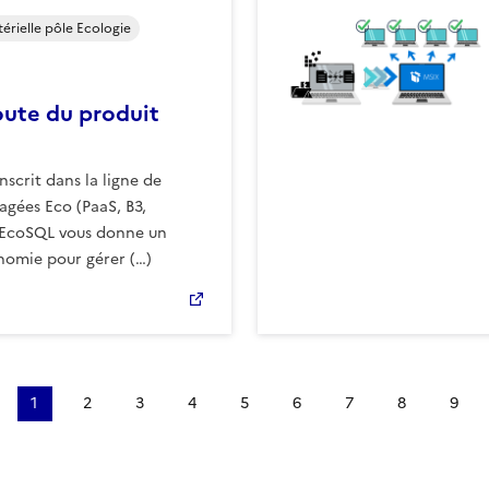
érielle pôle Ecologie
route du produit
nscrit dans la ligne de
gées Eco (PaaS, B3,
 EcoSQL vous donne un
omie pour gérer (…)
re page
Page précédente
1
2
3
4
5
6
7
8
9