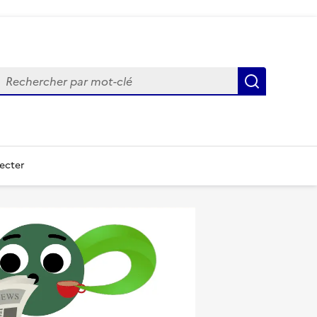
echercher
Recherch
ecter