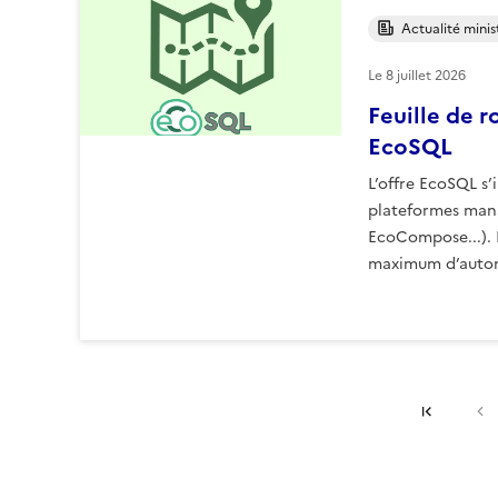
Actualité minist
Le
8 juillet 2026
Feuille de 
EcoSQL
L’offre EcoSQL s’i
plateformes mana
EcoCompose...).
maximum d’auton
Premiè