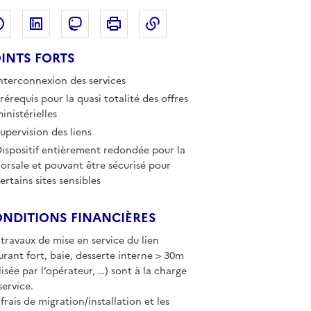
Partager sur Facebook
Partager sur LinkedIn
Copier dans le presse-papi
Partager sur Mastodon
Imprimer
INTS FORTS
nterconnexion des services
rérequis pour la quasi totalité des offres
inistérielles
upervision des liens
ispositif entièrement redondée pour la
orsale et pouvant être sécurisé pour
ertains sites sensibles
NDITIONS FINANCIÈRES
 travaux de mise en service du lien
urant fort, baie, desserte interne > 30m
lisée par l’opérateur, …) sont à la charge
service.
 frais de migration/installation et les