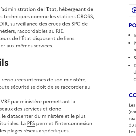
e l’administration de l’Etat, hébergeant de
ites techniques comme les stations CROSS,
IR, surveillance des crues des SPC de
PO
étiers, raccordables au RIE.
I
eurs de l’État disposent de liens
P
der aux mêmes services.
m
S
ls
D
d
 ressources internes de son ministère,
c
oute sécurité se doit de se raccorder au
CO
 VRF par ministère permettant la
Les
éseaux des services et donc
(co
 le datacenter du ministère et le plus
réa
itoriales. La
PFS
permet l’interconnexion
du 
des plages réseaux spécifiques.
Les