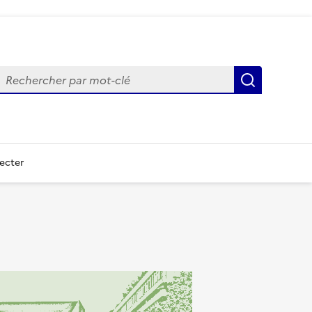
echercher
Recherch
ecter