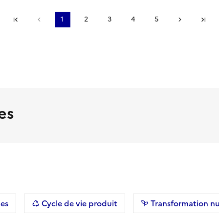
Première page
Page précédente
1
2
3
4
5
Page suiv
De
es
r les filtres
es
Cycle de vie produit
Transformation n