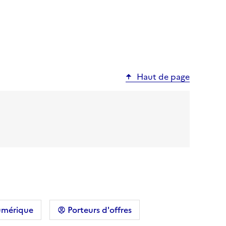
ante
rnière page
Haut de page
umérique
Porteurs d'offres