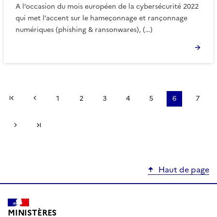
A l’occasion du mois européen de la cybersécurité 2022
qui met l’accent sur le hameçonnage et rançonnage
numériques (phishing & ransonwares), (…)
Première page
Page précédente
1
2
3
4
5
6
7
Page suivante
Dernière page
Haut de page
MINISTÈRES