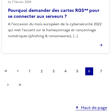
Le
7 février 2024
Pourquoi demander des cartes RGS** pour
se connecter aux serveurs ?
A l’occasion du mois européen de la cybersécurité 2022
qui met l’accent sur le hameçonnage et rançonnage
numériques (phishing & ransonwares), (…)
Première page
Page précédente
1
2
3
4
5
6
7
Page suivante
Dernière page
Haut de page