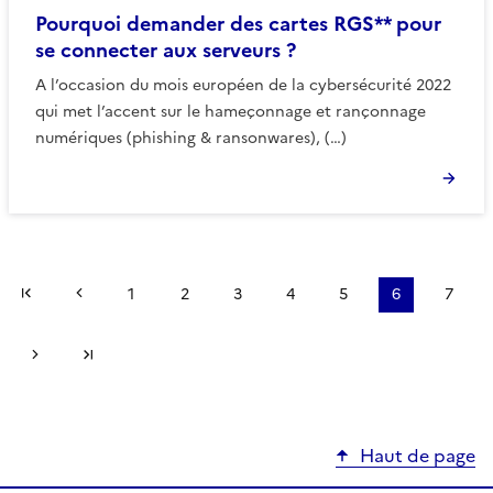
Pourquoi demander des cartes RGS** pour
se connecter aux serveurs ?
A l’occasion du mois européen de la cybersécurité 2022
qui met l’accent sur le hameçonnage et rançonnage
numériques (phishing & ransonwares), (…)
Première page
Page précédente
1
2
3
4
5
6
7
Page suivante
Dernière page
Haut de page