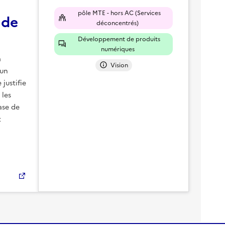
pôle MTE - hors AC (Services
 de
déconcentrés)
Développement de produits
numériques
à
Vision
’un
justifie
 les
ase de
t