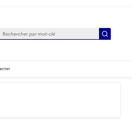
echercher
Recherch
ecter