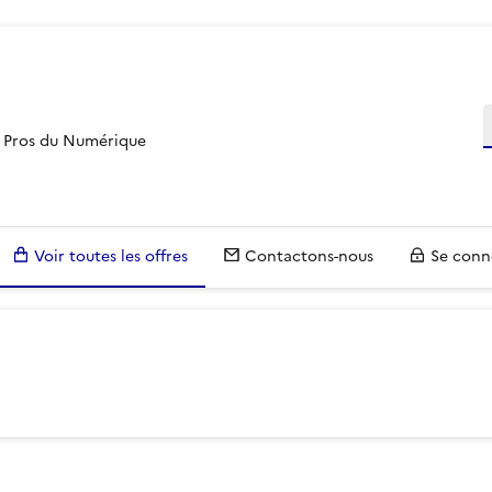
R
es Pros du Numérique
Voir toutes les offres
Contactons-nous
Se conn
voir plus sur les filtres