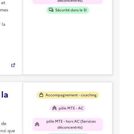
déconcentrés)
 et
èmes
Sécurité dans le SI
 la
la
Accompagnement - coaching
pôle MTE - AC
pôle MTE - hors AC (Services
 de
déconcentrés)
insi que