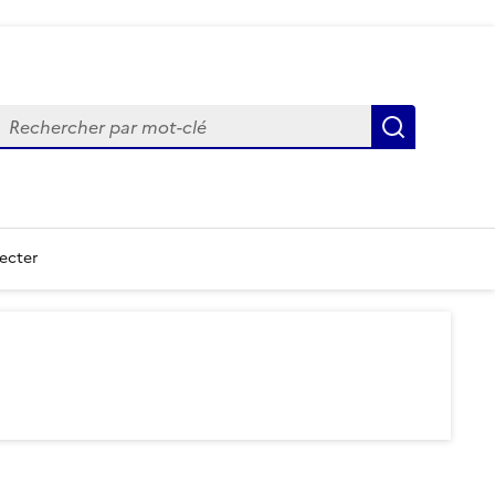
echercher
Recherch
ecter