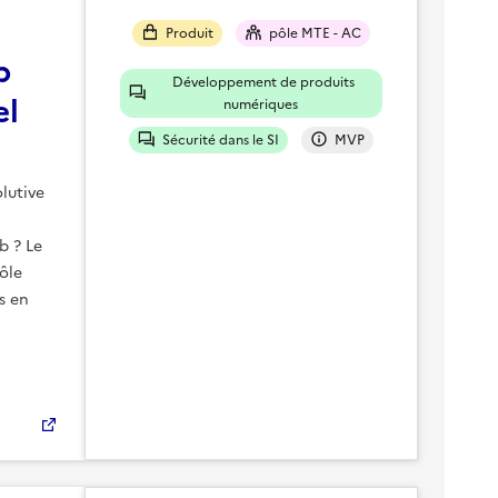
Produit
pôle MTE - AC
b
Développement de produits
el
numériques
Sécurité dans le SI
MVP
lutive
b ? Le
ôle
s en