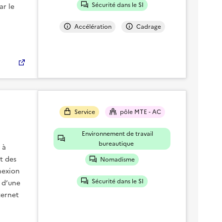
Sécurité dans le SI
ar le
Accélération
Cadrage
Service
pôle MTE - AC
Environnement de travail
bureautique
 à
et des
Nomadisme
nexion
Sécurité dans le SI
s d’une
ternet