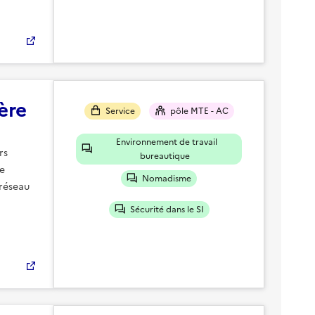
ère
Service
pôle MTE - AC
Environnement de travail
rs
bureautique
ne
Nomadisme
 réseau
Sécurité dans le SI