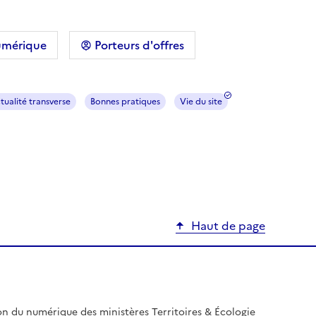
umérique
Porteurs d'offres
tualité transverse
Bonnes pratiques
Vie du site
Haut de page
on du numérique des ministères Territoires & Écologie