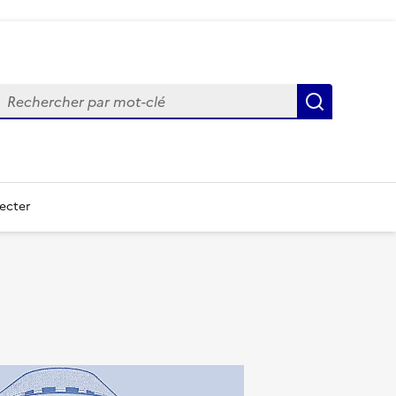
echercher
Recherch
ecter